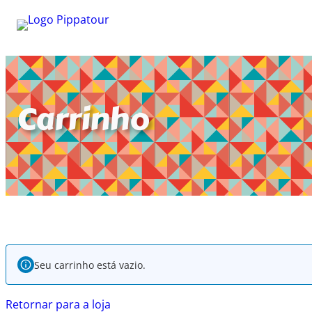
Pular
para
o
Carrinho
conteúdo
Seu carrinho está vazio.
Retornar para a loja